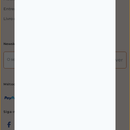
Entregas, Trocas e Devoluções
Livro de Reclamações
Newsletter
O seu email
Subscrever
Métodos de pagamento
Siga-nos nas redes sociais