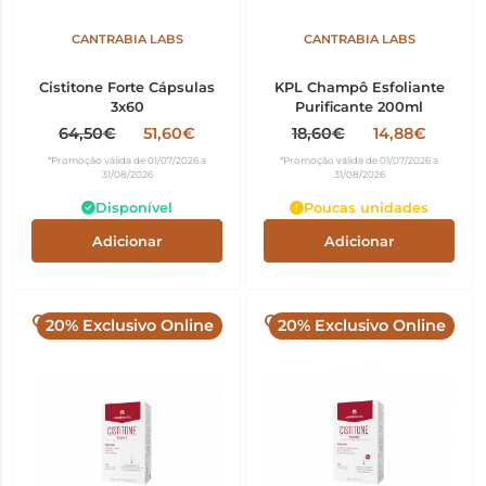
CANTRABIA LABS
CANTRABIA LABS
Cistitone Forte Cápsulas
KPL Champô Esfoliante
3x60
Purificante 200ml
64,50€
51,60€
18,60€
14,88€
*Promoção válida de 01/07/2026 a
*Promoção válida de 01/07/2026 a
31/08/2026
31/08/2026
Disponível
Poucas unidades
Adicionar
Adicionar
20% Exclusivo Online
20% Exclusivo Online