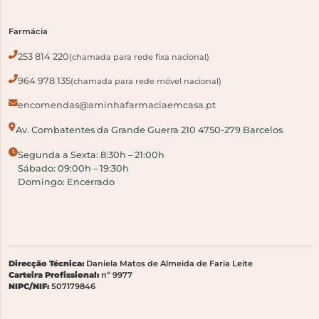
Farmácia
253 814 220
(chamada para rede fixa nacional)
964 978 135
(chamada para rede móvel nacional)
encomendas@aminhafarmaciaemcasa.pt
Av. Combatentes da Grande Guerra 210 4750-279 Barcelos
Segunda a Sexta: 8:30h – 21:00h
Sábado: 09:00h – 19:30h
Domingo: Encerrado
Direcção Técnica:
Daniela Matos de Almeida de Faria Leite
Carteira Profissional:
nº 9977
NIPC/NIF:
507179846