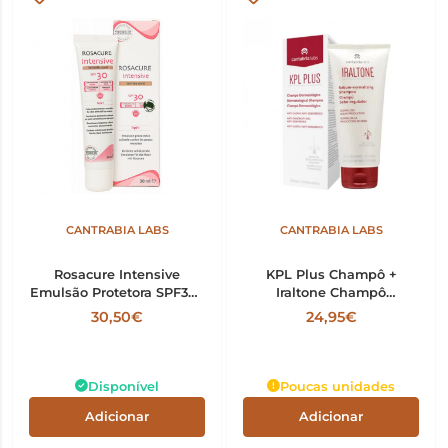
CANTRABIA LABS
CANTRABIA LABS
Rosacure Intensive
KPL Plus Champô +
Emulsão Protetora SPF30+
Iraltone Champô
Tom Dourado 30ml
Seboregulador 200ml
30,50€
24,95€
Disponível
Poucas unidades
Adicionar
Adicionar