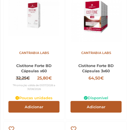
CANTRABIA LABS
CANTRABIA LABS
Cistitone Forte BD
Cistitone Forte BD
Cápsulas x60
Cápsulas 3x60
32,25€
25,80€
64,50€
*Promoção válida de 01/07/2026 a
31/08/2026
Poucas unidades
Disponível
Adicionar
Adicionar