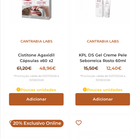
CANTRABIA LABS
CANTRABIA LABS
Cistitone Agaxidil
KPL DS Gel Creme Pele
Cápsulas x60 x2
Seborreica Rosto 60ml
61,20€
48,96€
15,50€
12,40€
*Promoção válida de 01/07/2026 a
*Promoção válida de 01/07/2026 a
31/08/2026
31/08/2026
Poucas unidades
Poucas unidades
Adicionar
Adicionar
20% Exclusivo Online