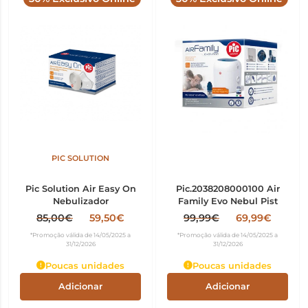
PIC SOLUTION
Pic Solution Air Easy On
Pic.2038208000100 Air
Nebulizador
Family Evo Nebul Pist
85,00€
59,50€
99,99€
69,99€
*Promoção válida de 14/05/2025 a
*Promoção válida de 14/05/2025 a
31/12/2026
31/12/2026
Poucas unidades
Poucas unidades
Adicionar
Adicionar