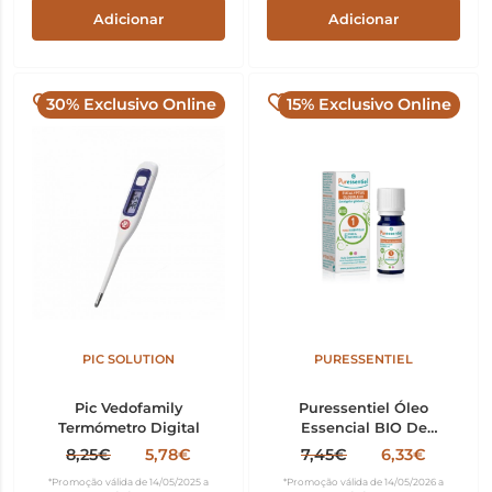
Adicionar
Adicionar
30% Exclusivo Online
15% Exclusivo Online
PIC SOLUTION
PURESSENTIEL
Pic Vedofamily
Puressentiel Óleo
Termómetro Digital
Essencial BIO De
Eucalipto Globulus 10ml
8,25€
5,78€
7,45€
6,33€
*Promoção válida de 14/05/2025 a
*Promoção válida de 14/05/2026 a