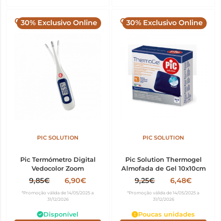
30% Exclusivo Online
30% Exclusivo Online
PIC SOLUTION
PIC SOLUTION
Pic Termómetro Digital
Pic Solution Thermogel
Vedocolor Zoom
Almofada de Gel 10x10cm
9,85€
6,90€
9,25€
6,48€
*Promoção válida de 14/05/2025 a
*Promoção válida de 14/05/2025 a
31/12/2026
31/12/2026
Disponível
Poucas unidades