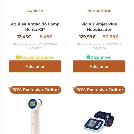
AQUILEA
PIC SOLUTION
Aquilea Antiacido Comp
Pic Air Projet Plus
Menta X24
Nebulizador
12,45€
8,45€
129,99€
90,99€
*Promoção válida de 01/07/2026 a
*Promoção válida de 14/05/2025 a
31/08/2026
31/12/2026
Poucas unidades
Disponível
Adicionar
Adicionar
30% Exclusivo Online
30% Exclusivo Online