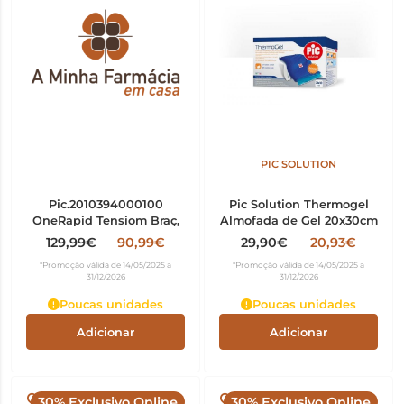
PIC SOLUTION
Pic.2010394000100
Pic Solution Thermogel
OneRapid Tensiom Braç,
Almofada de Gel 20x30cm
129,99€
90,99€
29,90€
20,93€
*Promoção válida de 14/05/2025 a
*Promoção válida de 14/05/2025 a
31/12/2026
31/12/2026
Poucas unidades
Poucas unidades
Adicionar
Adicionar
30% Exclusivo Online
30% Exclusivo Online