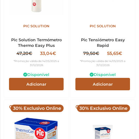
PIC SOLUTION
PIC SOLUTION
Pic Solution Termómetro
Pic Tensiómetro Easy
Thermo Easy Plus
Rapid
47,20€
33,04€
79,50€
55,65€
*Promoção válida de 14/05/2025 a
*Promoção válida de 14/05/2025 a
31/12/2026
31/12/2026
Disponível
Disponível
Adicionar
Adicionar
30% Exclusivo Online
30% Exclusivo Online