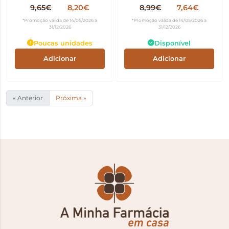
Doce 10ml
9,65€
8,20€
8,99€
7,64€
*Promoção válida de 14/05/2026 a
*Promoção válida de 14/05/2026 a
31/12/2026
31/12/2026
Poucas unidades
Disponível
Adicionar
Adicionar
« Anterior
Próxima »