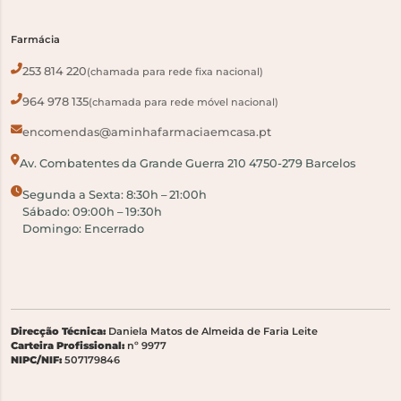
Farmácia
253 814 220
(chamada para rede fixa nacional)
964 978 135
(chamada para rede móvel nacional)
encomendas@aminhafarmaciaemcasa.pt
Av. Combatentes da Grande Guerra 210 4750-279 Barcelos
Segunda a Sexta: 8:30h – 21:00h
Sábado: 09:00h – 19:30h
Domingo: Encerrado
Direcção Técnica:
Daniela Matos de Almeida de Faria Leite
Carteira Profissional:
nº 9977
NIPC/NIF:
507179846