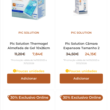
PIC SOLUTION
PIC SOLUTION
Pic Solution Thermogel
Pic Solution Câmara
Almofada de Gel 10x26cm
Expansora Tamanho 2
11,20€
7,84€
34,50€
24,15€
*Promoção válida de 14/05/2025 a
*Promoção válida de 14/05/2025 a
31/12/2026
31/12/2026
Poucas unidades
Poucas unidades
Adicionar
Adicionar
30% Exclusivo Online
30% Exclusivo Online