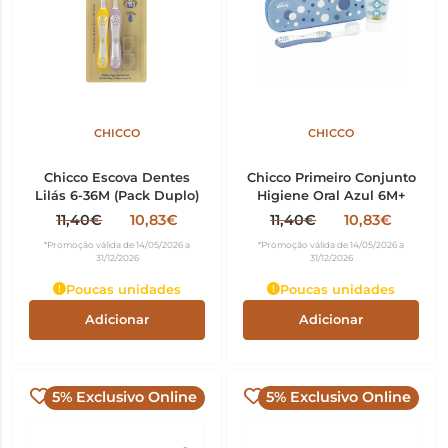
CHICCO
CHICCO
Chicco Escova Dentes
Chicco Primeiro Conjunto
Lilás 6-36M (Pack Duplo)
Higiene Oral Azul 6M+
11,40€
10,83€
11,40€
10,83€
*Promoção válida de 14/05/2026 a
*Promoção válida de 14/05/2026 a
31/12/2026
31/12/2026
Poucas unidades
Poucas unidades
Adicionar
Adicionar
5% Exclusivo Online
5% Exclusivo Online