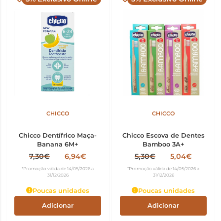
CHICCO
CHICCO
Chicco Dentífrico Maça-
Chicco Escova de Dentes
Banana 6M+
Bamboo 3A+
7,30€
6,94€
5,30€
5,04€
*Promoção válida de 14/05/2026 a
*Promoção válida de 14/05/2026 a
31/12/2026
31/12/2026
Poucas unidades
Poucas unidades
Adicionar
Adicionar