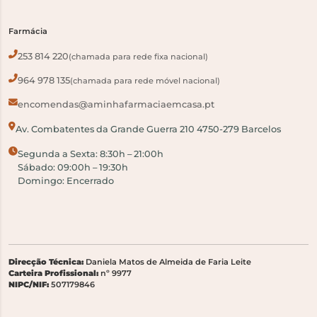
Farmácia
253 814 220
(chamada para rede fixa nacional)
964 978 135
(chamada para rede móvel nacional)
encomendas@aminhafarmaciaemcasa.pt
Av. Combatentes da Grande Guerra 210 4750-279 Barcelos
Segunda a Sexta: 8:30h – 21:00h
Sábado: 09:00h – 19:30h
Domingo: Encerrado
Direcção Técnica:
Daniela Matos de Almeida de Faria Leite
Carteira Profissional:
nº 9977
NIPC/NIF:
507179846