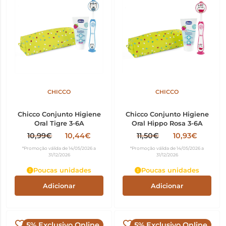
CHICCO
CHICCO
Chicco Conjunto Higiene
Chicco Conjunto Higiene
Oral Tigre 3-6A
Oral Hippo Rosa 3-6A
10,99€
10,44€
11,50€
10,93€
*Promoção válida de 14/05/2026 a
*Promoção válida de 14/05/2026 a
31/12/2026
31/12/2026
Poucas unidades
Poucas unidades
Adicionar
Adicionar
5% Exclusivo Online
5% Exclusivo Online