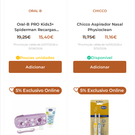
ORAL B
CHICCO
Oral-B PRO Kids3+
Chicco Aspirador Nasal
Spiderman Recargas
Physioclean
Escova Elétrica x4
19,25€
15,40€
11,75€
11,16€
*Promoção válida de 22/07/2026 a
*Promoção válida de 14/05/2026 a
31/08/2026
31/12/2026
Poucas unidades
Disponível
Adicionar
Adicionar
5% Exclusivo Online
5% Exclusivo Online