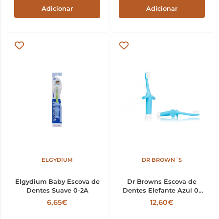
Adicionar
Adicionar
ELGYDIUM
DR BROWN´S
Elgydium Baby Escova de
Dr Browns Escova de
Dentes Suave 0-2A
Dentes Elefante Azul 0-
3m+
6,65€
12,60€