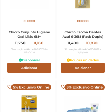
CHICCO
CHICCO
Chicco Conjunto Higiene
Chicco Escova Dentes
Oral Lilás 6M+
Azul 6-36M (Pack Duplo)
11,75€
11,16€
11,40€
10,83€
*Promoção válida de 14/05/2026 a
*Promoção válida de 14/05/2026 a
31/12/2026
31/12/2026
Disponível
Poucas unidades
Adicionar
Adicionar
5% Exclusivo Online
5% Exclusivo Online