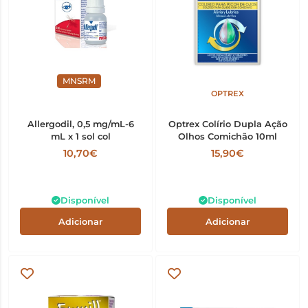
MNSRM
OPTREX
Allergodil, 0,5 mg/mL-6
Optrex Colírio Dupla Ação
mL x 1 sol col
Olhos Comichão 10ml
10,70€
15,90€
Disponível
Disponível
Adicionar
Adicionar