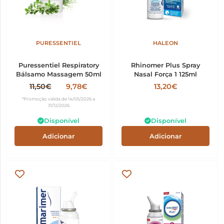
PURESSENTIEL
HALEON
Puressentiel Respiratory
Rhinomer Plus Spray
Bálsamo Massagem 50ml
Nasal Força 1 125ml
11,50€
9,78€
13,20€
*Promoção válida de 14/05/2026 a
31/12/2026
Disponível
Disponível
Adicionar
Adicionar