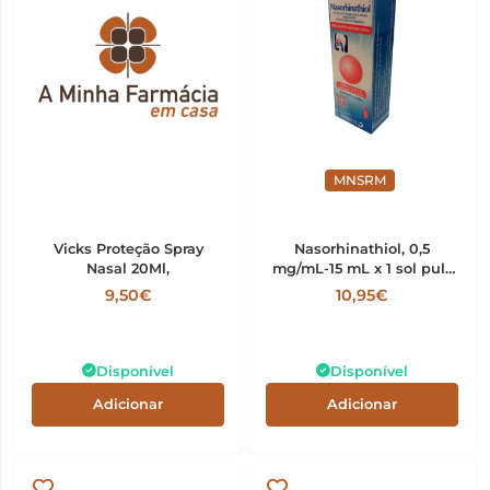
MNSRM
Vicks Proteção Spray
Nasorhinathiol, 0,5
Nasal 20Ml,
mg/mL-15 mL x 1 sol pulv
nasal
9,50€
10,95€
Disponível
Disponível
Adicionar
Adicionar