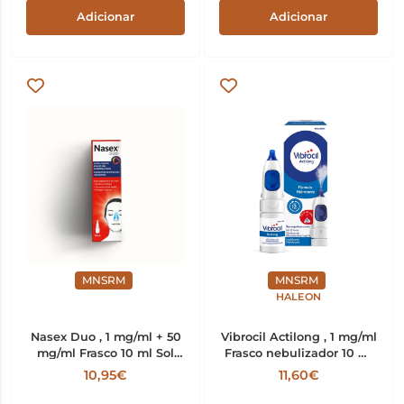
Adicionar
Adicionar
MNSRM
MNSRM
HALEON
Nasex Duo , 1 mg/ml + 50
Vibrocil Actilong , 1 mg/ml
mg/ml Frasco 10 ml Sol
Frasco nebulizador 10 ml
pulv nasal
Sol inal neb
10,95€
11,60€