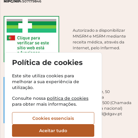
NIPC/NIF:
507179846
Autorizado a disponibilizar
MNSRM e MSRM mediante
receita médica, através da
Internet, pelo Infarmed.
Política de cookies
Este site utiliza cookies para
melhorar a sua experiência de
DGAV
utilização.
Campo Grande, 50
1700-093 Lisboa
Consulte nossa
política de cookies
Tel +351 213 239 500 (Chamada
para obter mais informações.
para a rede fixa nacional)
E-mail:
dirgeral@dgav.pt
Cookies essenciais
Aceitar tudo