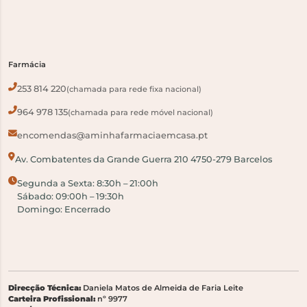
Farmácia
253 814 220
(chamada para rede fixa nacional)
964 978 135
(chamada para rede móvel nacional)
encomendas@aminhafarmaciaemcasa.pt
Av. Combatentes da Grande Guerra 210 4750-279 Barcelos
Segunda a Sexta: 8:30h – 21:00h
Sábado: 09:00h – 19:30h
Domingo: Encerrado
Direcção Técnica:
Daniela Matos de Almeida de Faria Leite
Carteira Profissional:
nº 9977