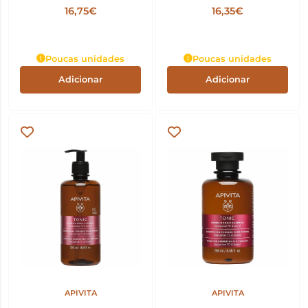
Mel 500ml
250ml
16,75€
16,35€
Poucas unidades
Poucas unidades
Adicionar
Adicionar
APIVITA
APIVITA