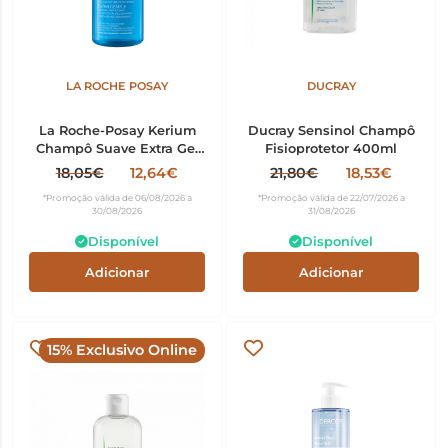
LA ROCHE POSAY
DUCRAY
La Roche-Posay Kerium
Ducray Sensinol Champô
Champô Suave Extra Gel
Fisioprotetor 400ml
400ml
18,05€
12,64€
21,80€
18,53€
*Promoção válida de 06/08/2026 a
*Promoção válida de 22/07/2026 a
30/08/2026
31/08/2026
Disponível
Disponível
Adicionar
Adicionar
15% Exclusivo Online