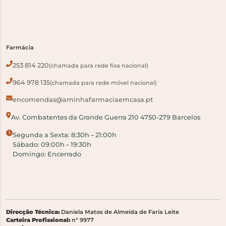
Farmácia
253 814 220
(chamada para rede fixa nacional)
964 978 135
(chamada para rede móvel nacional)
encomendas@aminhafarmaciaemcasa.pt
Av. Combatentes da Grande Guerra 210 4750-279 Barcelos
Segunda a Sexta: 8:30h – 21:00h
Sábado: 09:00h – 19:30h
Domingo: Encerrado
Direcção Técnica:
Daniela Matos de Almeida de Faria Leite
Carteira Profissional:
nº 9977