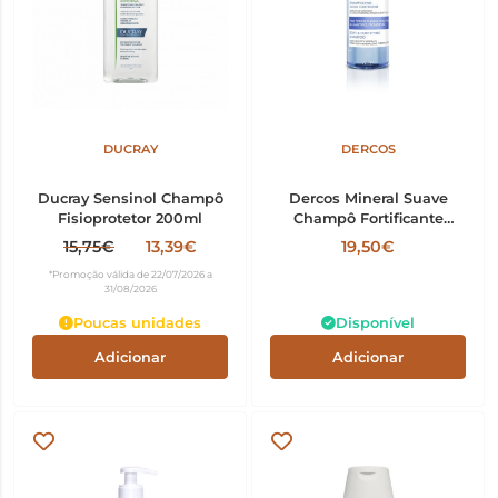
DUCRAY
DERCOS
Ducray Sensinol Champô
Dercos Mineral Suave
Fisioprotetor 200ml
Champô Fortificante
400ml
15,75€
13,39€
19,50€
*Promoção válida de 22/07/2026 a
31/08/2026
Poucas unidades
Disponível
Adicionar
Adicionar