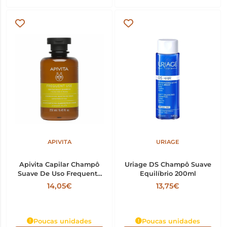
APIVITA
URIAGE
Apivita Capilar Champô
Uriage DS Champô Suave
Suave De Uso Frequente
Equilíbrio 200ml
250ml
14,05€
13,75€
Poucas unidades
Poucas unidades