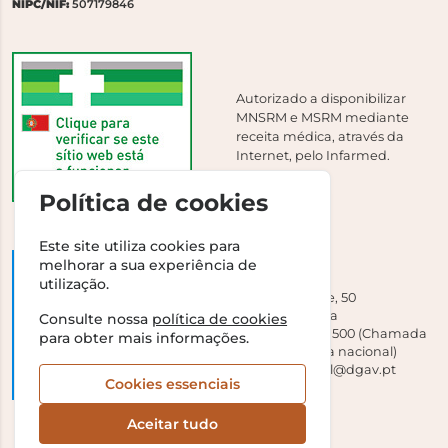
NIPC/NIF:
507179846
Autorizado a disponibilizar
MNSRM e MSRM mediante
receita médica, através da
Internet, pelo Infarmed.
Política de cookies
Este site utiliza cookies para
melhorar a sua experiência de
DGAV
utilização.
Campo Grande, 50
1700-093 Lisboa
Consulte nossa
política de cookies
Tel +351 213 239 500 (Chamada
para obter mais informações.
para a rede fixa nacional)
E-mail:
dirgeral@dgav.pt
Cookies essenciais
Aceitar tudo