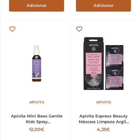
Adicionar
Adicionar
APIVITA
APIVITA
Apivita Mini Bees Gentle
Apivita Express Beauty
Kids Spray
Máscara Limpeza Argila
Desembaraçante 150ml
Rosa 8ml x2
12,00€
4,35€