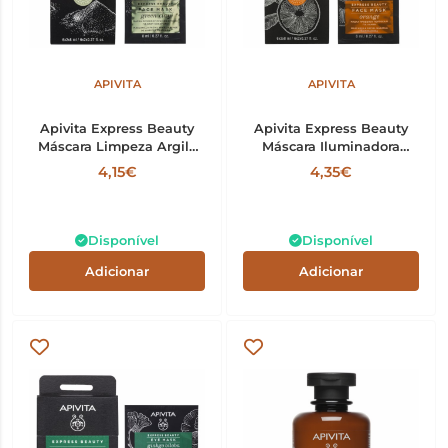
APIVITA
APIVITA
Apivita Express Beauty
Apivita Express Beauty
Máscara Limpeza Argila
Máscara Iluminadora
Verde 8ml x2
Laranja 8ml x2
4,15€
4,35€
Disponível
Disponível
Adicionar
Adicionar