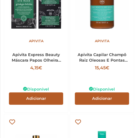
APIVITA
APIVITA
Apivita Express Beauty
Apivita Capilar Champô
Máscara Papos Olheiras
Raiz Oleosas E Pontas
Gingko 2ml x2
Secas 250ml
4,15€
15,45€
Disponível
Disponível
Adicionar
Adicionar