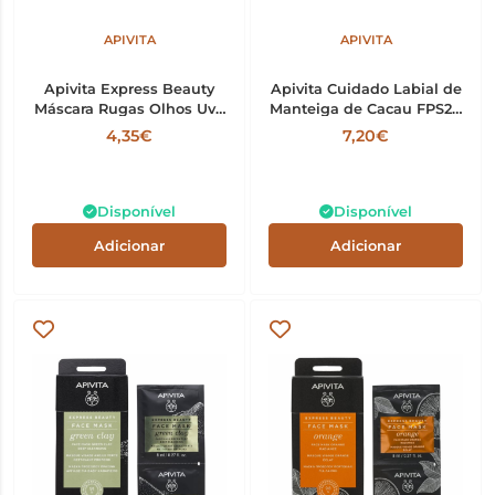
APIVITA
APIVITA
Apivita Express Beauty
Apivita Cuidado Labial de
Máscara Rugas Olhos Uva
Manteiga de Cacau FPS20
2ml x2
4.4g
4,35€
7,20€
Disponível
Disponível
Adicionar
Adicionar