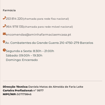
Farmácia
253 814 220
(chamada para rede fixa nacional)
964 978 135
(chamada para rede móvel nacional)
encomendas@aminhafarmaciaemcasa.pt
Av. Combatentes da Grande Guerra 210 4750-279 Barcelos
Segunda a Sexta: 8:30h – 21:00h
Sábado: 09:00h – 19:30h
Domingo: Encerrado
Direcção Técnica:
Daniela Matos de Almeida de Faria Leite
Carteira Profissional:
nº 9977
NIPC/NIF:
507179846