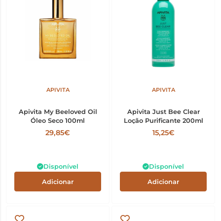
APIVITA
APIVITA
Apivita My Beeloved Oil
Apivita Just Bee Clear
Óleo Seco 100ml
Loção Purificante 200ml
29,85€
15,25€
Disponível
Disponível
Adicionar
Adicionar