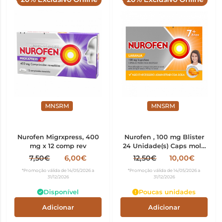
MNSRM
MNSRM
Nurofen Migrxpress, 400
Nurofen , 100 mg Blister
mg x 12 comp rev
24 Unidade(s) Caps mole
mast
7,50€
6,00€
12,50€
10,00€
*Promoção válida de 14/05/2026 a
*Promoção válida de 14/05/2026 a
31/12/2026
31/12/2026
Disponível
Poucas unidades
Adicionar
Adicionar