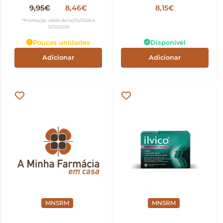
Comp revest pelic
revest pelic
9,95€
8,46€
8,15€
*Promoção válida de 14/05/2026 a
31/12/2026
Poucas unidades
Disponível
Adicionar
Adicionar
MNSRM
MNSRM