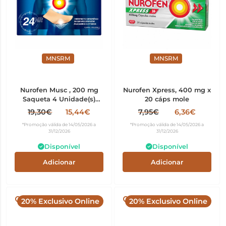
MNSRM
MNSRM
Nurofen Musc , 200 mg
Nurofen Xpress, 400 mg x
Saqueta 4 Unidade(s)
20 cáps mole
Emplast medic
19,30€
15,44€
7,95€
6,36€
*Promoção válida de 14/05/2026 a
*Promoção válida de 14/05/2026 a
31/12/2026
31/12/2026
Disponível
Disponível
Adicionar
Adicionar
20% Exclusivo Online
20% Exclusivo Online