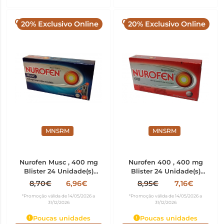
20% Exclusivo Online
20% Exclusivo Online
MNSRM
MNSRM
Nurofen Musc , 400 mg
Nurofen 400 , 400 mg
Blister 24 Unidade(s)
Blister 24 Unidade(s)
Comp revest
Comp revest
8,70€
6,96€
8,95€
7,16€
*Promoção válida de 14/05/2026 a
*Promoção válida de 14/05/2026 a
31/12/2026
31/12/2026
Poucas unidades
Poucas unidades