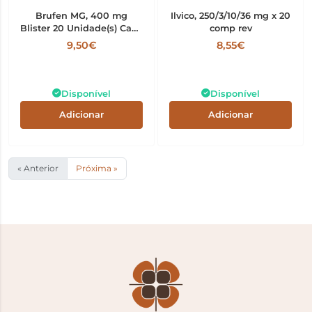
Brufen MG, 400 mg
Ilvico, 250/3/10/36 mg x 20
Blister 20 Unidade(s) Caps
comp rev
mole, 400 mg x 20 cáps
9,50€
8,55€
mole
Disponível
Disponível
Adicionar
Adicionar
« Anterior
Próxima »