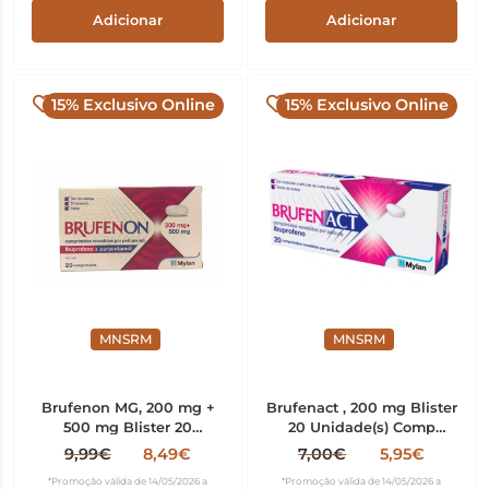
Adicionar
Adicionar
15% Exclusivo Online
15% Exclusivo Online
MNSRM
MNSRM
Brufenon MG, 200 mg +
Brufenact , 200 mg Blister
500 mg Blister 20
20 Unidade(s) Comp
Unidade(s) Comp revest
revest pelic
9,99€
8,49€
7,00€
5,95€
pelic
*Promoção válida de 14/05/2026 a
*Promoção válida de 14/05/2026 a