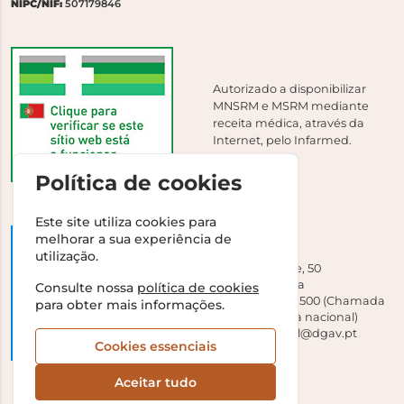
NIPC/NIF:
507179846
Autorizado a disponibilizar
MNSRM e MSRM mediante
receita médica, através da
Internet, pelo Infarmed.
Política de cookies
Este site utiliza cookies para
melhorar a sua experiência de
DGAV
utilização.
Campo Grande, 50
1700-093 Lisboa
Consulte nossa
política de cookies
Tel +351 213 239 500 (Chamada
para obter mais informações.
para a rede fixa nacional)
E-mail:
dirgeral@dgav.pt
Cookies essenciais
Aceitar tudo