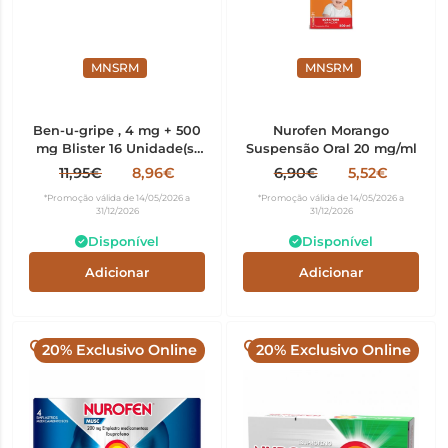
MNSRM
MNSRM
Ben-u-gripe , 4 mg + 500
Nurofen Morango
mg Blister 16 Unidade(s)
Suspensão Oral 20 mg/ml
Caps, 4 mg + 500 mg x 16
11,95€
8,96€
6,90€
5,52€
cáps
*Promoção válida de 14/05/2026 a
*Promoção válida de 14/05/2026 a
31/12/2026
31/12/2026
Disponível
Disponível
Adicionar
Adicionar
20% Exclusivo Online
20% Exclusivo Online