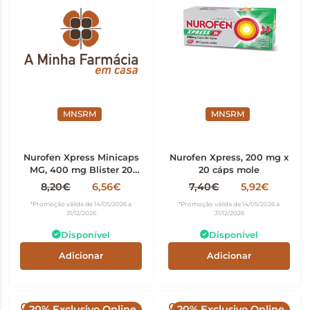
MNSRM
MNSRM
Nurofen Xpress Minicaps
Nurofen Xpress, 200 mg x
MG, 400 mg Blister 20
20 cáps mole
Unidade(s) Caps mole,
8,20€
6,56€
7,40€
5,92€
400 mg x 20 cáps mole
*Promoção válida de 14/05/2026 a
*Promoção válida de 14/05/2026 a
31/12/2026
31/12/2026
Disponível
Disponível
Adicionar
Adicionar
20% Exclusivo Online
20% Exclusivo Online