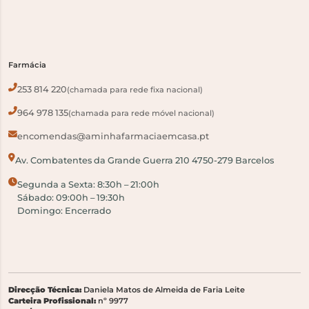
Farmácia
253 814 220
(chamada para rede fixa nacional)
964 978 135
(chamada para rede móvel nacional)
encomendas@aminhafarmaciaemcasa.pt
Av. Combatentes da Grande Guerra 210 4750-279 Barcelos
Segunda a Sexta: 8:30h – 21:00h
Sábado: 09:00h – 19:30h
Domingo: Encerrado
Direcção Técnica:
Daniela Matos de Almeida de Faria Leite
Carteira Profissional:
nº 9977