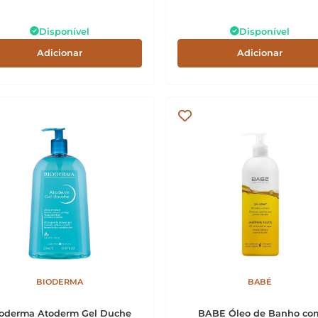
Disponível
Disponível
Adicionar
Adicionar
BIODERMA
BABÉ
oderma Atoderm Gel Duche
BABE Óleo de Banho co