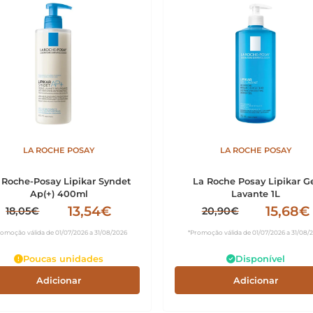
LA ROCHE POSAY
LA ROCHE POSAY
 Roche-Posay Lipikar Syndet
La Roche Posay Lipikar G
Ap(+) 400ml
Lavante 1L
13,54€
15,68€
18,05€
20,90€
romoção válida de 01/07/2026 a 31/08/2026
*Promoção válida de 01/07/2026 a 31/08/
Poucas unidades
Disponível
Adicionar
Adicionar