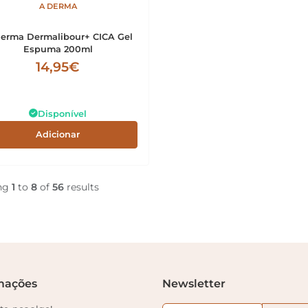
A DERMA
erma Dermalibour+ CICA Gel
Espuma 200ml
14,95€
Disponível
Adicionar
ng
1
to
8
of
56
results
mações
Newsletter