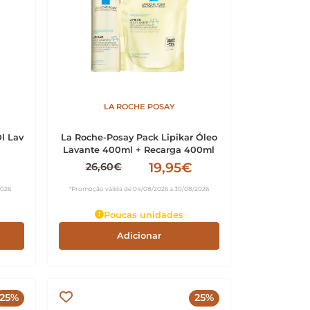
LA ROCHE POSAY
l Lav
La Roche-Posay Pack Lipikar Óleo
Lavante 400ml + Recarga 400ml
19,95€
26,60€
2026
*Promoção válida de 04/08/2026 a 30/08/2026
Poucas unidades
Adicionar
25%
25%