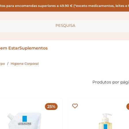
itos para encomendas superiores a 49.90 € (*exceto medicamentos, leites e f
PESQUISA
Bem Estar
Suplementos
rpo
Higiene Corporal
Produtos por pág
25%