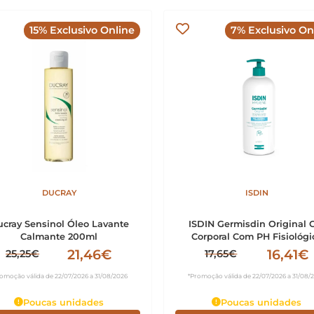
15% Exclusivo Online
7% Exclusivo On
DUCRAY
ISDIN
cray Sensinol Óleo Lavante
ISDIN Germisdin Original 
Calmante 200ml
Corporal Com PH Fisiológi
1000ml
21,46€
16,41€
25,25€
17,65€
omoção válida de 22/07/2026 a 31/08/2026
*Promoção válida de 22/07/2026 a 31/08/
Poucas unidades
Poucas unidades