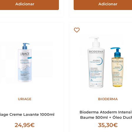
Adicionar
Adicionar
URIAGE
BIODERMA
Bioderma Atoderm Intensi
iage Creme Lavante 1000ml
Baume 500ml + Óleo Duc
200ml
24,95€
35,30€