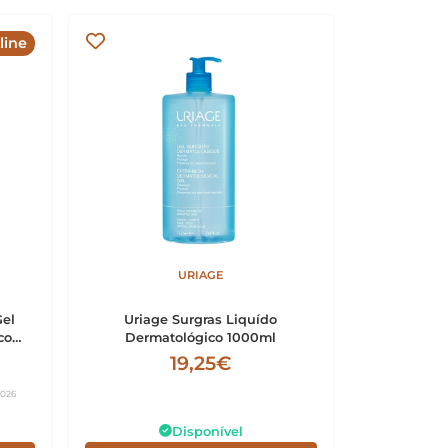
line
URIAGE
Gel
Uriage Surgras Liquído
co
Dermatológico 1000ml
19,25€
2026
Disponível