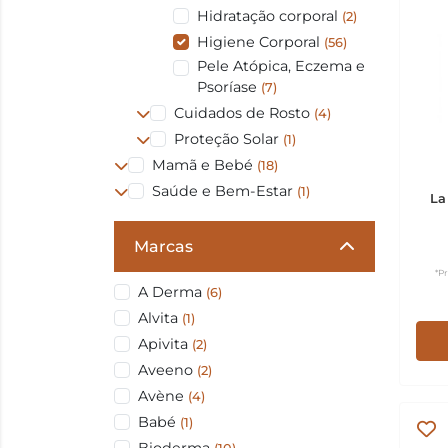
Hidratação corporal
(2)
Higiene Corporal
(56)
Pele Atópica, Eczema e
Psoríase
(7)
Cuidados de Rosto
(4)
Proteção Solar
(1)
Mamã e Bebé
(18)
Saúde e Bem-Estar
(1)
La
Marcas
*P
A Derma
(6)
Alvita
(1)
Apivita
(2)
Aveeno
(2)
Avène
(4)
Babé
(1)