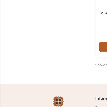
A-D
Showi
Infor