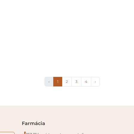
‹
1
2
3
4
›
Farmácia