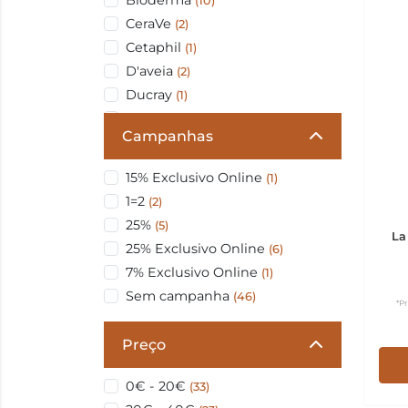
Bioderma
(10)
CeraVe
(2)
Cetaphil
(1)
D'aveia
(2)
Ducray
(1)
Interapothek
(1)
Campanhas
Isdin
(1)
La Roche Posay
(6)
15% Exclusivo Online
(1)
NUXE
(1)
1=2
(2)
Neutrogena
(1)
25%
(5)
Oleoban
La
(1)
25% Exclusivo Online
(6)
Outras Marcas
(1)
7% Exclusivo Online
(1)
Savaii
(1)
Sem campanha
(46)
*P
Sem marca
(1)
Sesderma
(1)
Preço
Uriage
(9)
0€ - 20€
(33)