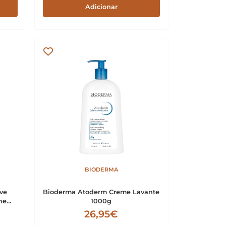
Adicionar
BIODERMA
ve
Bioderma Atoderm Creme Lavante
he
1000g
26,95€