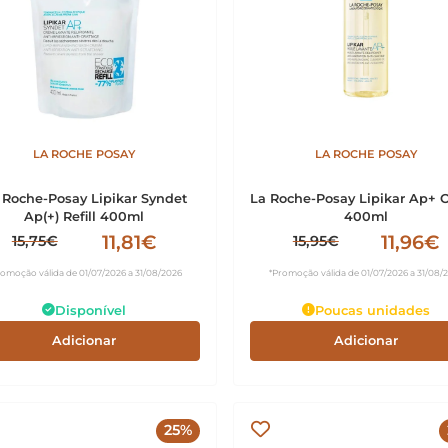
LA ROCHE POSAY
LA ROCHE POSAY
 Roche-Posay Lipikar Syndet
La Roche-Posay Lipikar Ap+ O
Ap(+) Refill 400ml
400ml
11,81€
11,96€
15,75€
15,95€
romoção válida de 01/07/2026 a 31/08/2026
*Promoção válida de 01/07/2026 a 31/08/
Disponível
Poucas unidades
Adicionar
Adicionar
25%