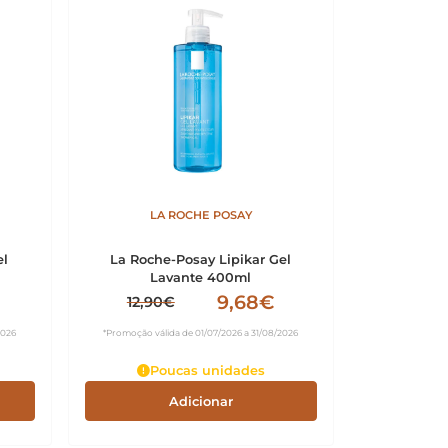
LA ROCHE POSAY
el
La Roche-Posay Lipikar Gel
Lavante 400ml
9,68€
12,90€
2026
*Promoção válida de 01/07/2026 a 31/08/2026
Poucas unidades
Adicionar