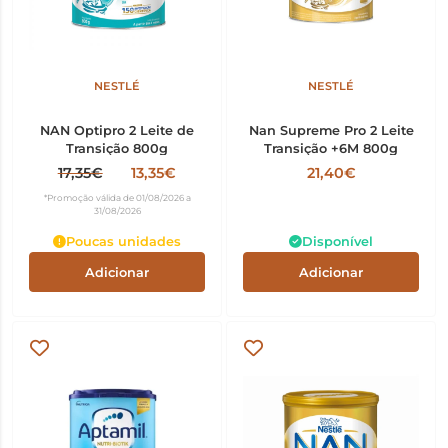
NESTLÉ
NESTLÉ
NAN Optipro 2 Leite de
Nan Supreme Pro 2 Leite
Transição 800g
Transição +6M 800g
17,35€
13,35€
21,40€
*Promoção válida de 01/08/2026 a
31/08/2026
Poucas unidades
Disponível
Adicionar
Adicionar