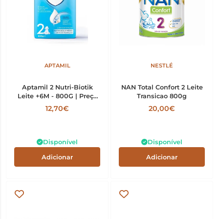
APTAMIL
NESTLÉ
Aptamil 2 Nutri-Biotik
NAN Total Confort 2 Leite
Leite +6M - 800G | Preço
Transicao 800g
Especial
12,70€
20,00€
Disponível
Disponível
Adicionar
Adicionar