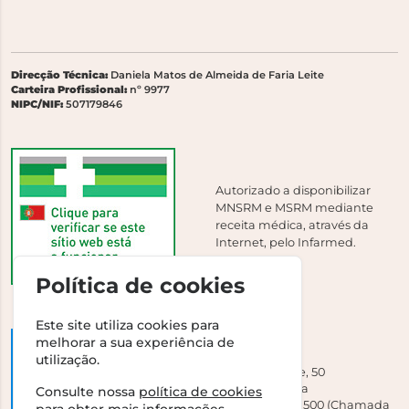
Direcção Técnica:
Daniela Matos de Almeida de Faria Leite
Carteira Profissional:
nº 9977
NIPC/NIF:
507179846
Autorizado a disponibilizar
MNSRM e MSRM mediante
receita médica, através da
Internet, pelo Infarmed.
Política de cookies
Este site utiliza cookies para
melhorar a sua experiência de
DGAV
utilização.
Campo Grande, 50
1700-093 Lisboa
Consulte nossa
política de cookies
Tel +351 213 239 500 (Chamada