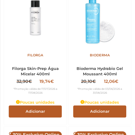
FILORGA
BIODERMA
Filorga Skin-Prep Água
Bioderma Hydrabio Gel
Micelar 400ml
Moussant 400ml
32,90€
19,74€
20,10€
12,06€
*Promoção válida de 17/07/2026 a
*Promoção válida de 03/06/2026 a
17/08/2026
31/08/2026
Poucas unidades
Poucas unidades
Adicionar
Adicionar
30% Exclusivo Online
30% Exclusivo Online