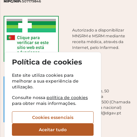
NIPC/NIF:
507179846
Autorizado a disponibilizar
MNSRM e MSRM mediante
receita médica, através da
Internet, pelo Infarmed.
Política de cookies
Este site utiliza cookies para
melhorar a sua experiência de
DGAV
utilização.
Campo Grande, 50
1700-093 Lisboa
Consulte nossa
política de cookies
Tel +351 213 239 500 (Chamada
para obter mais informações.
para a rede fixa nacional)
E-mail:
dirgeral@dgav.pt
Cookies essenciais
Aceitar tudo