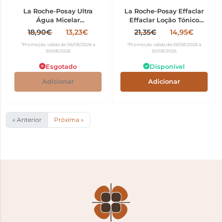
La Roche-Posay Ultra
La Roche-Posay Effaclar
Água Micelar
Effaclar Loção Tónico
Desmaquilhante Pele
Desmaquilhante 200ml
18,90€
13,23€
21,35€
14,95€
Reativa 400ml
*Promoção válida de 06/08/2026 a
*Promoção válida de 06/08/2026 a
30/08/2026
30/08/2026
Esgotado
Disponível
Adicionar
Adicionar
« Anterior
Próxima »