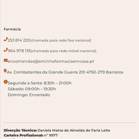
Farmácia
253 814 220
(chamada para rede fixa nacional)
964 978 135
(chamada para rede móvel nacional)
encomendas@aminhafarmaciaemcasa.pt
Av. Combatentes da Grande Guerra 210 4750-279 Barcelos
Segunda a Sexta: 8:30h – 21:00h
Sábado: 09:00h – 19:30h
Domingo: Encerrado
Direcção Técnica:
Daniela Matos de Almeida de Faria Leite
Carteira Profissional:
nº 9977