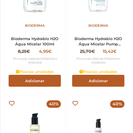
BIODERMA
BIODERMA
Bioderma Hydrabio H2O
Bioderma Hydrabio H2O
Água Micelar 100ml
Água Micelar Pump
500ml
8,25€
4,95€
25,70€
15,42€
*Promoção válida de 03/06/2026 a
*Promoção válida de 03/06/2026 a
31/08/2026
31/08/2026
Poucas unidades
Poucas unidades
Adicionar
Adicionar
40%
40%