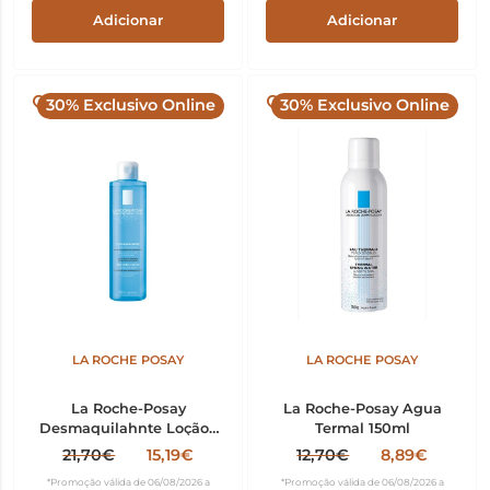
Adicionar
Adicionar
30% Exclusivo Online
30% Exclusivo Online
LA ROCHE POSAY
LA ROCHE POSAY
La Roche-Posay
La Roche-Posay Agua
Desmaquilahnte Loçãoo
Termal 150ml
Suave Fisio 200ml
21,70€
15,19€
12,70€
8,89€
*Promoção válida de 06/08/2026 a
*Promoção válida de 06/08/2026 a