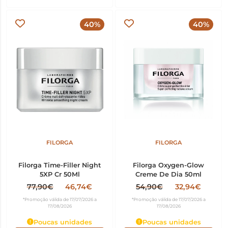
40%
40%
FILORGA
FILORGA
Filorga Time-Filler Night
Filorga Oxygen-Glow
5XP Cr 50Ml
Creme De Dia 50ml
77,90€
46,74€
54,90€
32,94€
*Promoção válida de 17/07/2026 a
*Promoção válida de 17/07/2026 a
17/08/2026
17/08/2026
Poucas unidades
Poucas unidades