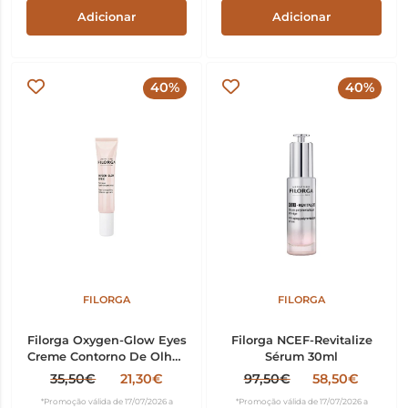
Adicionar
Adicionar
40%
40%
FILORGA
FILORGA
Filorga Oxygen-Glow Eyes
Filorga NCEF-Revitalize
Creme Contorno De Olhos
Sérum 30ml
15ml
35,50€
21,30€
97,50€
58,50€
*Promoção válida de 17/07/2026 a
*Promoção válida de 17/07/2026 a