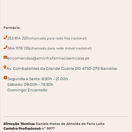
Farmácia
253 814 220
(chamada para rede fixa nacional)
964 978 135
(chamada para rede móvel nacional)
encomendas@aminhafarmaciaemcasa.pt
Av. Combatentes da Grande Guerra 210 4750-279 Barcelos
Segunda a Sexta: 8:30h – 21:00h
Sábado: 09:00h – 19:30h
Domingo: Encerrado
Direcção Técnica:
Daniela Matos de Almeida de Faria Leite
Carteira Profissional:
nº 9977