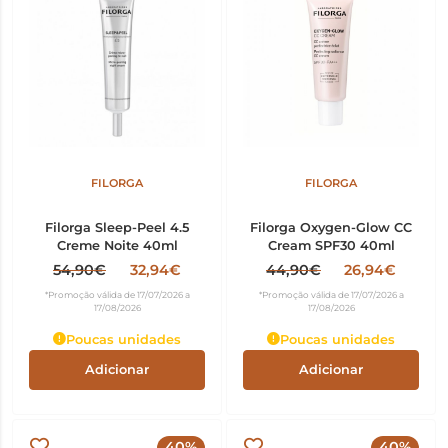
FILORGA
FILORGA
Filorga Sleep-Peel 4.5
Filorga Oxygen-Glow CC
Creme Noite 40ml
Cream SPF30 40ml
54,90€
32,94€
44,90€
26,94€
*Promoção válida de 17/07/2026 a
*Promoção válida de 17/07/2026 a
17/08/2026
17/08/2026
Poucas unidades
Poucas unidades
Adicionar
Adicionar
40%
40%