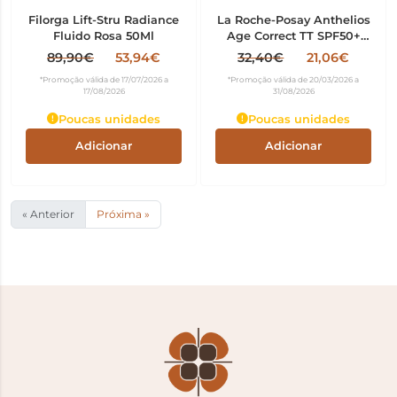
Filorga Lift-Stru Radiance
La Roche-Posay Anthelios
Fluido Rosa 50Ml
Age Correct TT SPF50+
50ml
89,90€
53,94€
32,40€
21,06€
*Promoção válida de 17/07/2026 a
*Promoção válida de 20/03/2026 a
17/08/2026
31/08/2026
Poucas unidades
Poucas unidades
Adicionar
Adicionar
« Anterior
Próxima »