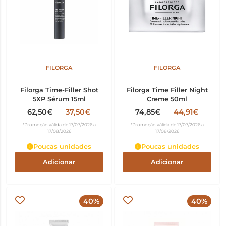
FILORGA
FILORGA
Filorga Time-Filler Shot
Filorga Time Filler Night
5XP Sérum 15ml
Creme 50ml
62,50€
37,50€
74,85€
44,91€
*Promoção válida de 17/07/2026 a
*Promoção válida de 17/07/2026 a
17/08/2026
17/08/2026
Poucas unidades
Poucas unidades
Adicionar
Adicionar
40%
40%