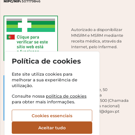
NIPC/NIF:
507179846
Autorizado a disponibilizar
MNSRM e MSRM mediante
receita médica, através da
Internet, pelo Infarmed.
Política de cookies
Este site utiliza cookies para
melhorar a sua experiência de
DGAV
utilização.
Campo Grande, 50
1700-093 Lisboa
Consulte nossa
política de cookies
Tel +351 213 239 500 (Chamada
para obter mais informações.
para a rede fixa nacional)
E-mail:
dirgeral@dgav.pt
Cookies essenciais
Aceitar tudo