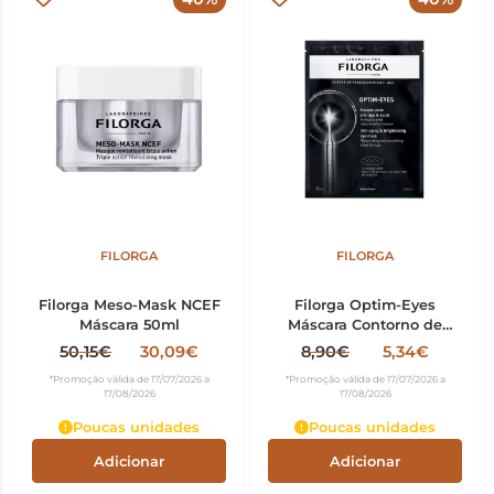
FILORGA
FILORGA
Filorga Meso-Mask NCEF
Filorga Optim-Eyes
Máscara 50ml
Máscara Contorno de
Olhos
50,15€
30,09€
8,90€
5,34€
Antienvelhecimento e
*Promoção válida de 17/07/2026 a
*Promoção válida de 17/07/2026 a
Iluminadora 6ml
17/08/2026
17/08/2026
Poucas unidades
Poucas unidades
Adicionar
Adicionar