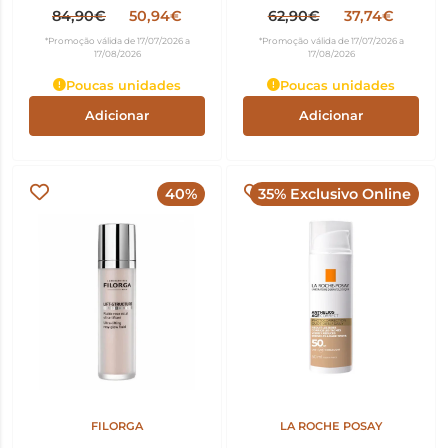
Polirrevitalizante Supremo
Antienvelhecimento 50ml
84,90€
50,94€
62,90€
37,74€
15ml
*Promoção válida de 17/07/2026 a
*Promoção válida de 17/07/2026 a
17/08/2026
17/08/2026
Poucas unidades
Poucas unidades
Adicionar
Adicionar
40%
35% Exclusivo Online
FILORGA
LA ROCHE POSAY