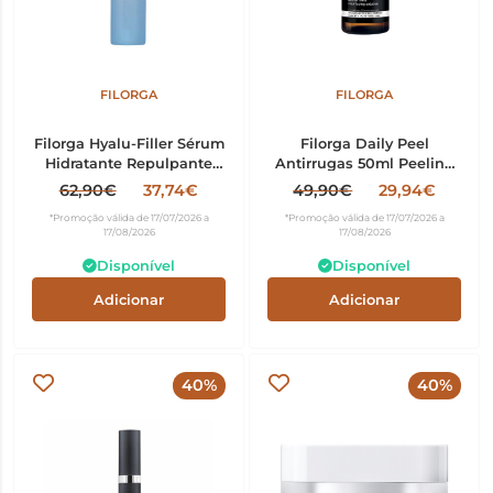
FILORGA
FILORGA
Filorga Hyalu-Filler Sérum
Filorga Daily Peel
Hidratante Repulpante
Antirrugas 50ml Peeling
30ml
Noturno
62,90€
37,74€
49,90€
29,94€
*Promoção válida de 17/07/2026 a
*Promoção válida de 17/07/2026 a
17/08/2026
17/08/2026
Disponível
Disponível
Adicionar
Adicionar
40%
40%