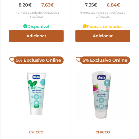
75ml
8,20€
7,63€
7,35€
6,84€
*Promoção válida de 14/05/2026 a
*Promoção válida de 14/05/2026 a
31/12/2026
31/12/2026
Disponível
Poucas unidades
Adicionar
Adicionar
5% Exclusivo Online
5% Exclusivo Online
CHICCO
CHICCO