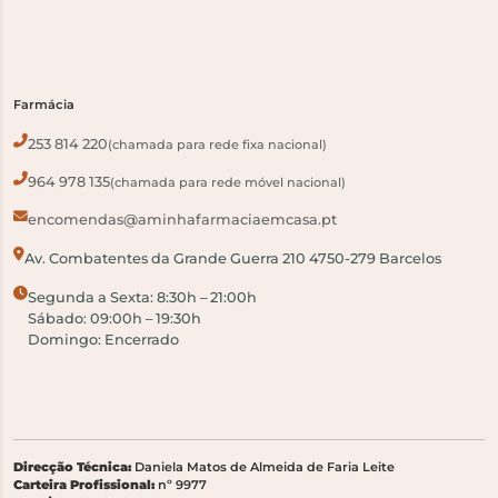
Farmácia
253 814 220
(chamada para rede fixa nacional)
964 978 135
(chamada para rede móvel nacional)
encomendas@aminhafarmaciaemcasa.pt
Av. Combatentes da Grande Guerra 210 4750-279 Barcelos
Segunda a Sexta: 8:30h – 21:00h
Sábado: 09:00h – 19:30h
Domingo: Encerrado
Direcção Técnica:
Daniela Matos de Almeida de Faria Leite
Carteira Profissional:
nº 9977