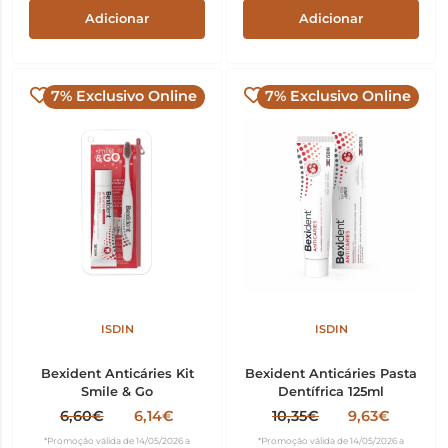
Adicionar
Adicionar
7% Exclusivo Online
7% Exclusivo Online
ISDIN
ISDIN
Bexident Anticáries Kit
Bexident Anticáries Pasta
Smile & Go
Dentífrica 125ml
6,60€
6,14€
10,35€
9,63€
*Promoção válida de 14/05/2026 a
*Promoção válida de 14/05/2026 a