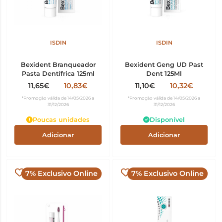
ISDIN
ISDIN
Bexident Branqueador
Bexident Geng UD Past
Pasta Dentífrica 125ml
Dent 125Ml
11,65€
10,83€
11,10€
10,32€
*Promoção válida de 14/05/2026 a
*Promoção válida de 14/05/2026 a
31/12/2026
31/12/2026
Poucas unidades
Disponível
Adicionar
Adicionar
7% Exclusivo Online
7% Exclusivo Online