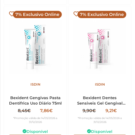
7% Exclusivo Online
7% Exclusivo Online
ISDIN
ISDIN
Bexident Gengivas Pasta
Bexident Dentes
Dentífrica Uso Diário 75ml
Sensiveis Gel Gengival
50ml
8,45€
7,86€
9,90€
9,21€
*Promoção válida de 14/05/2026 a
*Promoção válida de 14/05/2026 a
31/12/2026
31/12/2026
Disponível
Disponível