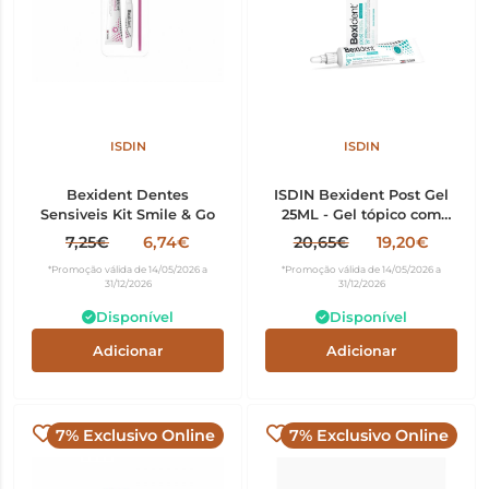
ISDIN
ISDIN
Bexident Dentes
ISDIN Bexident Post Gel
Sensiveis Kit Smile & Go
25ML - Gel tópico com
Cloro-hexidina e
7,25€
6,74€
20,65€
19,20€
quitosano
*Promoção válida de 14/05/2026 a
*Promoção válida de 14/05/2026 a
31/12/2026
31/12/2026
Disponível
Disponível
Adicionar
Adicionar
7% Exclusivo Online
7% Exclusivo Online