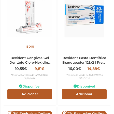
ISDIN
Bexident Gengivas Gel
Bexident Pasta Dentífrico
Dentário Cloro-Hexidina
Branqueador 125x2 | Preço
50ml
Especial
10,55€
9,81€
16,00€
14,88€
*Promoção válida de 14/05/2026 a
*Promoção válida de 14/05/2026 a
31/12/2026
31/12/2026
Disponível
Disponível
Adicionar
Adicionar
7% Exclusivo Online
7% Exclusivo Online