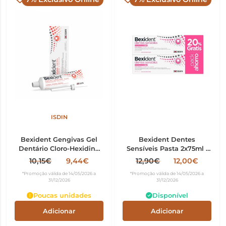
ISDIN
Bexident Gengivas Gel
Bexident Dentes
Dentário Cloro-Hexidina
Sensíveis Pasta 2x75ml |
75ml
-20% Pack Duplo
10,15€
9,44€
12,90€
12,00€
*Promoção válida de 14/05/2026 a
*Promoção válida de 14/05/2026 a
31/12/2026
31/12/2026
Poucas unidades
Disponível
Adicionar
Adicionar