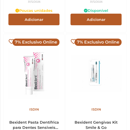
31/12/2026
31/12/2026
Poucas unidades
Disponível
Adicionar
Adicionar
7% Exclusivo Online
7% Exclusivo Online
ISDIN
ISDIN
Bexident Pasta Dentífrica
Bexident Gengivas Kit
para Dentes Sensiveis
Smile & Go