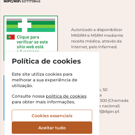
NIPC/NIF:
507179846
Autorizado a disponibilizar
MNSRM e MSRM mediante
receita médica, através da
Internet, pelo Infarmed.
Política de cookies
Este site utiliza cookies para
melhorar a sua experiência de
DGAV
utilização.
Campo Grande, 50
1700-093 Lisboa
Consulte nossa
política de cookies
Tel +351 213 239 500 (Chamada
para obter mais informações.
para a rede fixa nacional)
E-mail:
dirgeral@dgav.pt
Cookies essenciais
Aceitar tudo