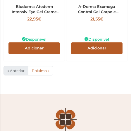
Bioderma Atoderm
A-Derma Exomega
Intensiv Eye Gel Creme
Control Gel Corpo e
100ml
Cabelo 500ml
22,95€
21,55€
Disponível
Disponível
Adicionar
Adicionar
« Anterior
Próxima »