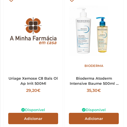
BIODERMA
Uriage Xemose C8 Bals Ol
Bioderma Atoderm
Ap Irrit 500Ml
Intensive Baume 500ml +
Óleo Duche 200ml
29,20€
35,30€
Disponível
Disponível
Adicionar
Adicionar