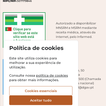
NIPC/NIF:
507179846
Autorizado a disponibilizar
MNSRM e MSRM mediante
receita médica, através da
Internet, pelo Infarmed.
Política de cookies
Este site utiliza cookies para
melhorar a sua experiência de
DGAV
utilização.
Campo Grande, 50
1700-093 Lisboa
Consulte nossa
política de cookies
Tel +351 213 239 500 (Chamada
para obter mais informações.
para a rede fixa nacional)
E-mail:
dirgeral@dgav.pt
Cookies essenciais
Aceitar tudo