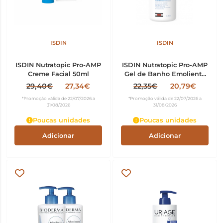
ISDIN
ISDIN
ISDIN Nutratopic Pro-AMP
ISDIN Nutratopic Pro-AMP
Creme Facial 50ml
Gel de Banho Emoliente
400ml
29,40€
27,34€
22,35€
20,79€
*Promoção válida de 22/07/2026 a
*Promoção válida de 22/07/2026 a
31/08/2026
31/08/2026
Poucas unidades
Poucas unidades
Adicionar
Adicionar