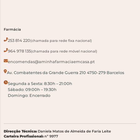
Farmácia
253 814 220
(chamada para rede fixa nacional)
964 978 135
(chamada para rede móvel nacional)
encomendas@aminhafarmaciaemcasa.pt
Av. Combatentes da Grande Guerra 210 4750-279 Barcelos
Segunda a Sexta: 8:30h – 21:00h
Sábado: 09:00h – 19:30h
Domingo: Encerrado
Direcção Técnica:
Daniela Matos de Almeida de Faria Leite
Carteira Profissional:
nº 9977