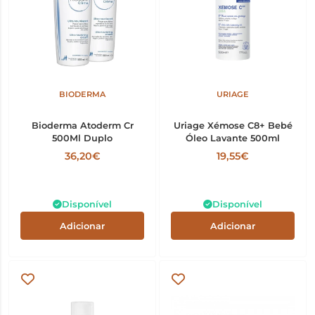
BIODERMA
URIAGE
Bioderma Atoderm Cr
Uriage Xémose C8+ Bebé
500Ml Duplo
Óleo Lavante 500ml
36,20€
19,55€
Disponível
Disponível
Adicionar
Adicionar