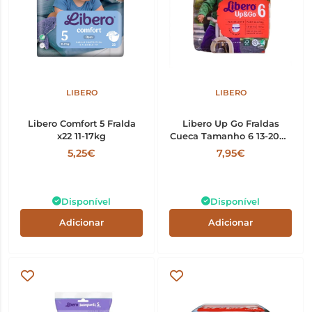
LIBERO
LIBERO
Libero Comfort 5 Fralda
Libero Up Go Fraldas
x22 11-17kg
Cueca Tamanho 6 13-20Kg
x18
5,25€
7,95€
Disponível
Disponível
Adicionar
Adicionar