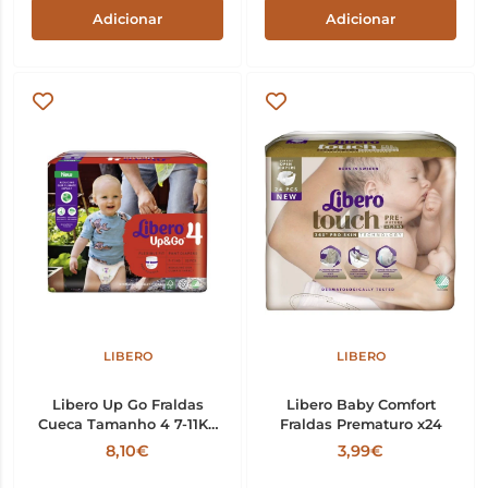
Adicionar
Adicionar
LIBERO
LIBERO
Libero Up Go Fraldas
Libero Baby Comfort
Cueca Tamanho 4 7-11Kg
Fraldas Prematuro x24
x24
8,10€
3,99€