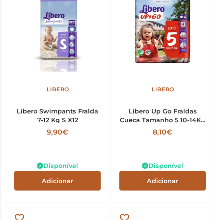
LIBERO
LIBERO
Libero Swimpants Fralda
Libero Up Go Fraldas
7-12 Kg S X12
Cueca Tamanho 5 10-14Kg
x20
9,90€
8,10€
Disponível
Disponível
Adicionar
Adicionar