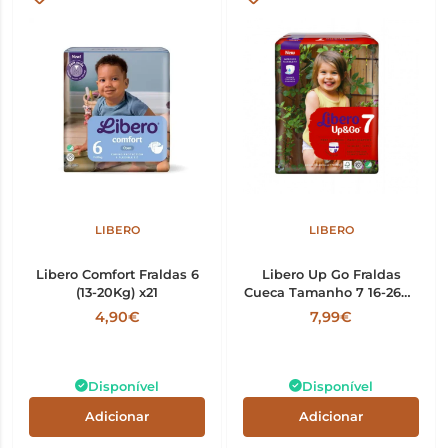
LIBERO
LIBERO
Libero Comfort Fraldas 6
Libero Up Go Fraldas
(13-20Kg) x21
Cueca Tamanho 7 16-26Kg
x16
4,90€
7,99€
Disponível
Disponível
Adicionar
Adicionar