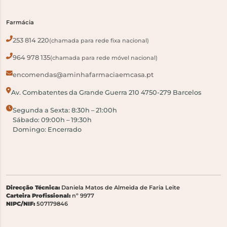
Farmácia
253 814 220
(chamada para rede fixa nacional)
964 978 135
(chamada para rede móvel nacional)
encomendas@aminhafarmaciaemcasa.pt
Av. Combatentes da Grande Guerra 210 4750-279 Barcelos
Segunda a Sexta: 8:30h – 21:00h
Sábado: 09:00h – 19:30h
Domingo: Encerrado
Direcção Técnica:
Daniela Matos de Almeida de Faria Leite
Carteira Profissional:
nº 9977
NIPC/NIF:
507179846