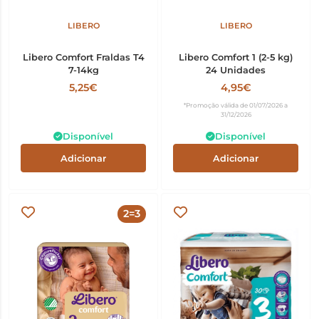
LIBERO
LIBERO
Libero Comfort Fraldas T4
Libero Comfort 1 (2-5 kg)
7-14kg
24 Unidades
5,25€
4,95€
*Promoção válida de 01/07/2026 a
31/12/2026
Disponível
Disponível
Adicionar
Adicionar
2=3